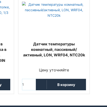
 в
Датчик температуры
а в
комнатный, пассивный/
,
активный, LON, WRF04, NTC20k
DIN
Цену уточняйте
у
В корзину