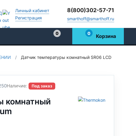
8(800)302-57-71
Личный кабинет
Регистрация
smarthoff@smarthoff.ru
0
0
Корзина
Избранное
ЕНИИ
/
Датчик температуры комнатный SR06 LCD
250
Наличие:
Под заказ
ы комнатный
ium