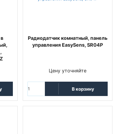
 в
Радиодатчик комнатный, панель
ый,
управления EasySens, SR04P
,
5Z
Цену уточняйте
у
В корзину