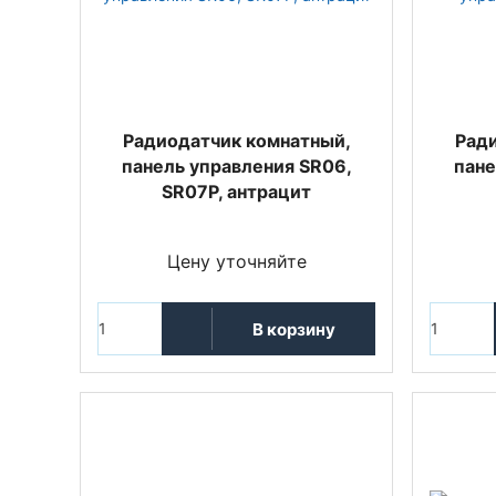
Радиодатчик комнатный,
Ради
панель управления SR06,
пане
SR07P, антрацит
Цену уточняйте
В корзину