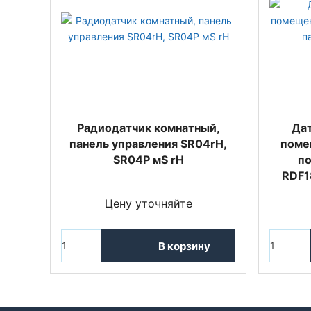
Радиодатчик комнатный,
Да
панель управления SR04rH,
поме
SR04P мS rH
по
RDF1
Цену уточняйте
В корзину