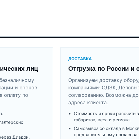
ДОСТАВКА
ических лиц
Отгрузка по России и 
безналичному
Организуем доставку обор
кации и сроков
компаниями: СДЭК, Деловые
а оплату по
согласованию. Возможна до
адреса клиента.
а.
Стоимость и сроки рассчитыв
габаритов, веса и региона.
галтерских
Самовывоз со склада в Моск
предварительному согласова
через Диадок.