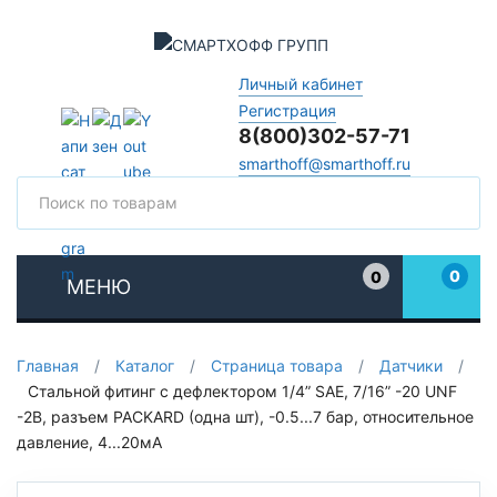
Личный кабинет
Регистрация
8(800)302-57-71
smarthoff@smarthoff.ru
Поиск
Поис
0
0
МЕНЮ
Избранное
Главная
/
Каталог
/
Страница товара
/
Датчики
/
Стальной фитинг с дефлектором 1/4” SAE, 7/16” -20 UNF
-2B, разъем PACKARD (одна шт), -0.5...7 бар, относительное
давление, 4...20мА