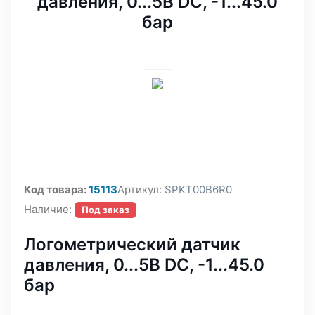
давления, 0...5В DC, -1...45.0
бар
Код товара:
15113
Артикул:
SPKT00B6R0
Наличие:
Под заказ
Логометрический датчик
давления, 0...5В DC, -1...45.0
бар