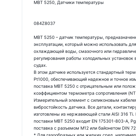
MBT 5250, Датчики температуры
084Z8037
MBT 5250 – датчик температуры, предназначен
эксплуатации, который можно использовать дл
охлаждающей воды, смазочного или гидравличе
регулирования работы холодильных установок 
судах.
В этом датчике используется стандартный терм
Pt1000, обеспечивающий надежное и точное из
поставка MBT 5250 с отрицательным или поло
коэффициентом термометра сопротивления (NT
Измерительный элемент с силиконовым кабеле
вибростойкость датчика. Все детали, контакти
изготовлены из нержавеющей стали AISI 316 Ti.
поставки MBT 5250 входит EN 175301-803-A, Pg
поставка с разъемом М12 или байонетом DIN 72
* Для газообразных или жидких сред, например,