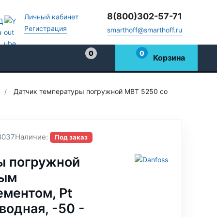
8(800)302-57-71
Личный кабинет
Регистрация
smarthoff@smarthoff.ru
0
0
Корзина
Избранное
/
Датчик температуры погружной MBT 5250 со
8037
Наличие:
Под заказ
ы погружной
ным
ментом, Pt
водная, -50 -