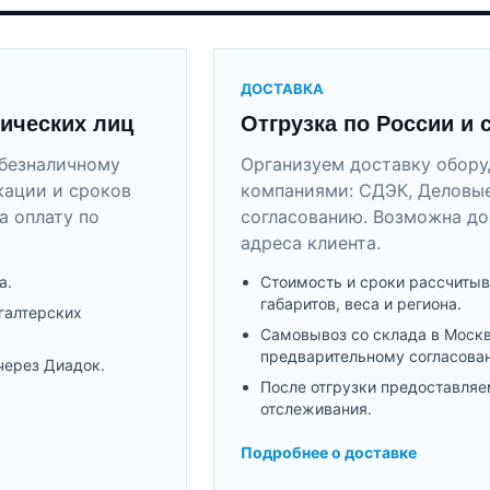
ДОСТАВКА
ических лиц
Отгрузка по России и 
безналичному
Организуем доставку обор
кации и сроков
компаниями: СДЭК, Деловые
а оплату по
согласованию. Возможна до
адреса клиента.
а.
Стоимость и сроки рассчитыв
габаритов, веса и региона.
галтерских
Самовывоз со склада в Моск
предварительному согласова
через Диадок.
После отгрузки предоставляе
отслеживания.
Подробнее о доставке