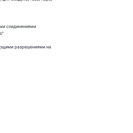
ыми соединениями
о"
вующими разрешениями на