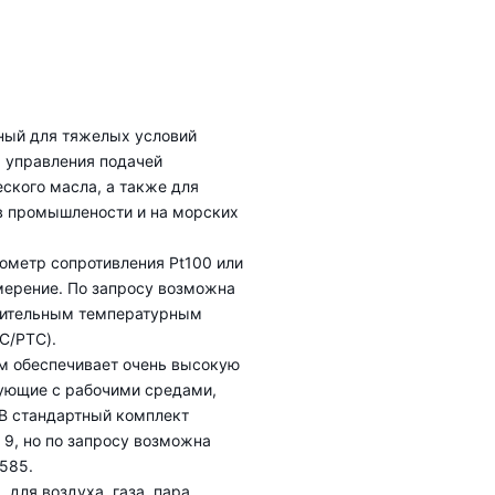
ный для тяжелых условий
я управления подачей
ского масла, а также для
в промышлености и на морских
ометр сопротивления Pt100 или
мерение. По запросу возможна
жительным температурным
C/PTC).
м обеспечивает очень высокую
рующие с рабочими средами,
 В стандартный комплект
 9, но по запросу возможна
585.
 для воздуха, газа, пара,