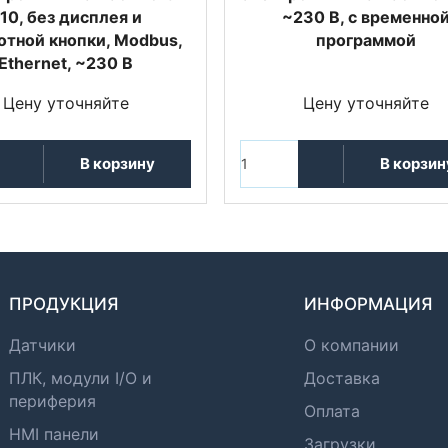
10, без дисплея и
~230 В, с временно
отной кнопки, Modbus,
программой
Ethernet, ~230 В
Цену уточняйте
Цену уточняйте
В корзину
В корзин
ПРОДУКЦИЯ
ИНФОРМАЦИЯ
Датчики
О компании
ПЛК, модули I/O и
Доставка
периферия
Оплата
HMI панели
Загрузки