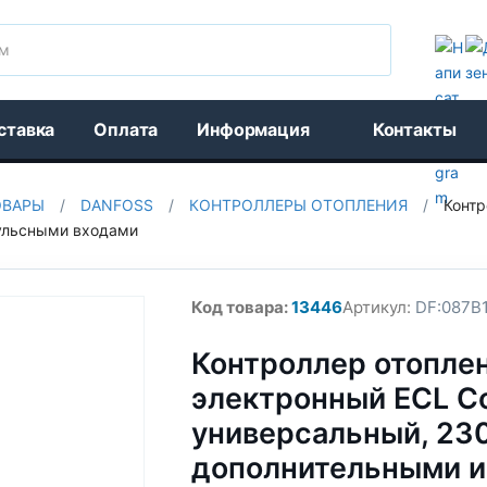
Поиск
ставка
Оплата
Информация
Контакты
ОВАРЫ
/
DANFOSS
/
КОНТРОЛЛЕРЫ ОТОПЛЕНИЯ
/
Контр
пульсными входами
Код товара:
13446
Артикул:
DF:087B1
Контроллер отопле
электронный ECL Co
универсальный, 230
дополнительными 