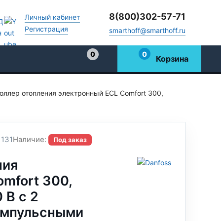
8(800)302-57-71
Личный кабинет
Регистрация
smarthoff@smarthoff.ru
0
0
Корзина
Избранное
оллер отопления электронный ECL Comfort 300,
131
Наличие:
Под заказ
ния
mfort 300,
 В с 2
импульсными