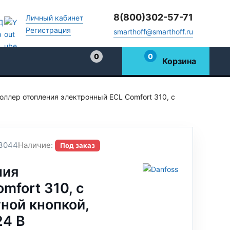
8(800)302-57-71
Личный кабинет
Регистрация
smarthoff@smarthoff.ru
0
0
Корзина
Избранное
оллер отопления электронный ECL Comfort 310, с
3044
Наличие:
Под заказ
ния
mfort 310, с
ной кнопкой,
24 В