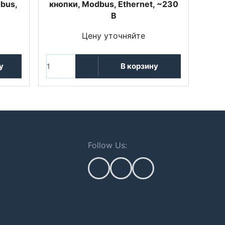
bus,
кнопки, Modbus, Ethernet, ~230
В
Цену уточняйте
у
В корзину
Follow Us: