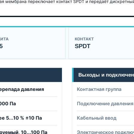
ая мембрана переключает контакт SPDT и передаёт дискретный 
ИТА
КОНТАКТ
5
SPDT
Выходы и подключен
ерепада давления
Контактная группа
1000 Па
Подключение давления
ее 5...10 % ±10 Па
Кабельный ввод
руемый, 10...100 Па
Электрическое подклю