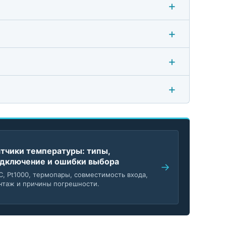
тчики температуры: типы,
дключение и ошибки выбора
C, Pt1000, термопары, совместимость входа,
нтаж и причины погрешности.