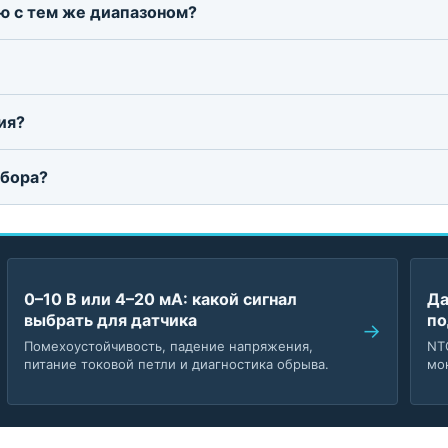
ю с тем же диапазоном?
ия?
дбора?
0–10 В или 4–20 мА: какой сигнал
Да
выбрать для датчика
по
Помехоустойчивость, падение напряжения,
NT
питание токовой петли и диагностика обрыва.
мо