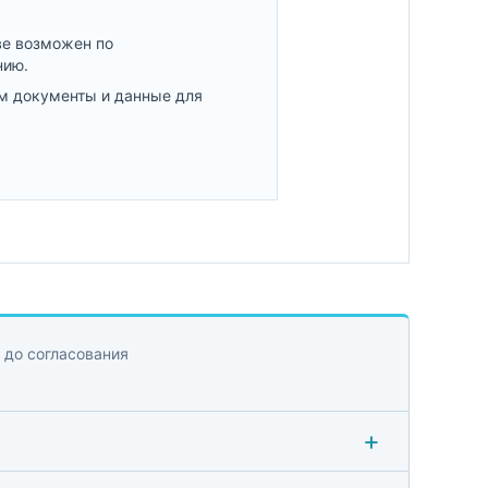
ве возможен по
нию.
м документы и данные для
 до согласования