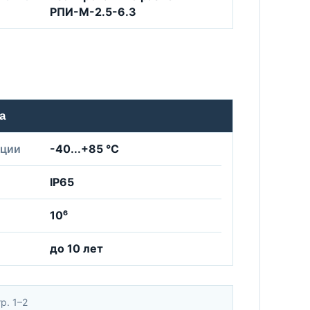
РПИ-М-2.5-6.3
а
ации
-40...+85 °C
IP65
10⁶
до 10 лет
р. 1–2