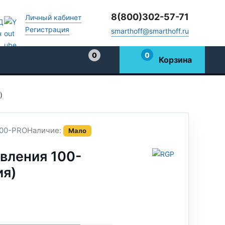
8(800)302-57-71
Личный кабинет
Регистрация
smarthoff@smarthoff.ru
0
0
Корзина
Избранное
)
00-PRO
Наличие:
Мало
вления 100-
ия)