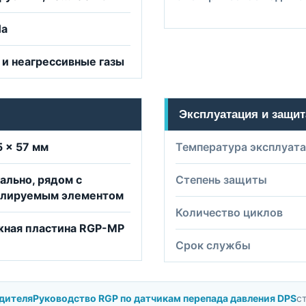
Па
 и неагрессивные газы
Эксплуатация и защит
5 × 57 мм
Температура эксплуат
ально, рядом с
Степень защиты
олируемым элементом
Количество циклов
жная пластина RGP-MP
Срок службы
дителя
Руководство RGP по датчикам перепада давления DPS
ст