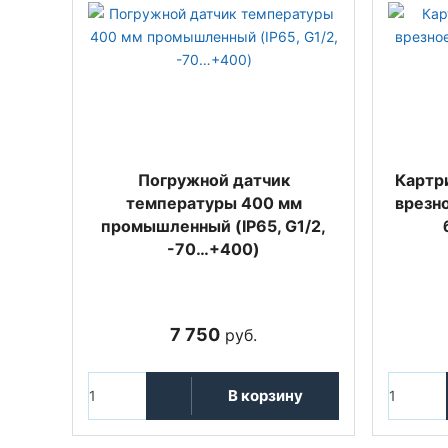
Погружной датчик
Картр
температуры 400 мм
врезно
промышленный (IP65, G1/2,
-70…+400)
7 750
руб.
В корзину