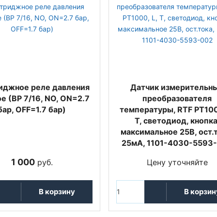
иджное реле давления
Датчик измерительн
е (ВР 7/16, NO, ON=2.7
преобразователя
бар, OFF=1.7 бар)
температуры, RTF PT100
T, светодиод, кнопка
максимальное 25В, ост.т
25мА, 1101-4030-5593
1 000
руб.
Цену уточняйте
В корзину
В корзин