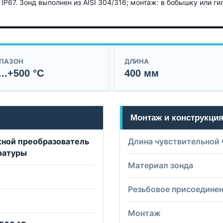
P67. Зонд выполнен из AISI 304/316; монтаж: в бобышку или гил
ПАЗОН
ДЛИНА
...+500 °C
400 мм
Монтаж и конструкци
ной преобразователь
Длина чувствительной 
ратуры
Материал зонда
Резьбовое присоедине
Монтаж