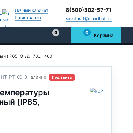
8(800)302-57-71
Личный кабинет
Регистрация
smarthoff@smarthoff.ru
0
0
Корзина
Избранное
й (IP65, G1/2, -70…+400)
-HT-PT100-3
Наличие:
Под заказ
температуры
ый (IP65,