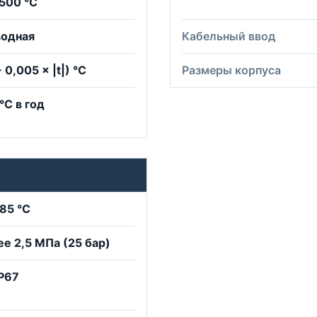
+500 °C
водная
Кабельный ввод
 0,005 × |t|) °C
Размеры корпуса
°C в год
+85 °C
ее 2,5 МПа (25 бар)
IP67