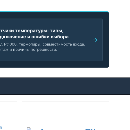
тчики температуры: типы,
дключение и ошибки выбора
C, Pt1000, термопары, совместимость входа,
нтаж и причины погрешности.