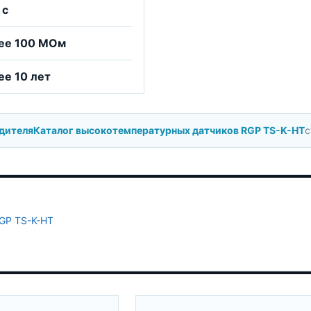
 с
нее 100 МОм
ее 10 лет
дителя
Каталог высокотемпературных датчиков RGP TS-K-HT
с
GP TS-K-HT