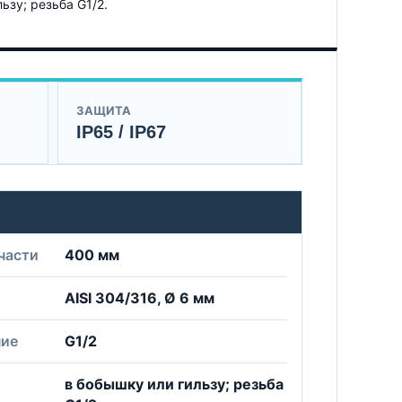
ьзу; резьба G1/2.
ЗАЩИТА
IP65 / IP67
я
части
400 мм
AISI 304/316, Ø 6 мм
ние
G1/2
в бобышку или гильзу; резьба