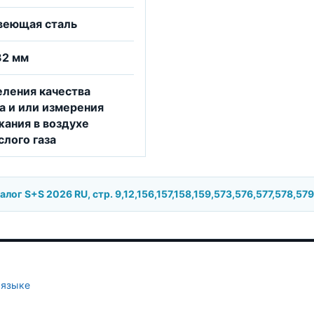
веющая сталь
32 мм
ления качества
а и или измерения
ания в воздухе
слого газа
ог S+S 2026 RU, стр. 9,12,156,157,158,159,573,576,577,578,57
 языке