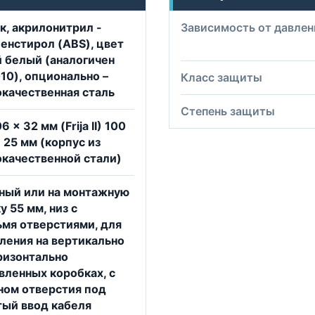
к, акрилонитрил -
Зависимость от давлен
енстирол (ABS), цвет
 белый (аналогичен
10), опционально –
Класс защиты
качественная сталь
Степень защиты
6 x 32 мм (Frija II) 100
x 25 мм (корпус из
качественной стали)
ный или на монтажную
у 55 мм, низ с
мя отверстиями, для
ления на вертикально
ризонтально
вленных коробках, с
ом отверстия под
ый ввод кабеля