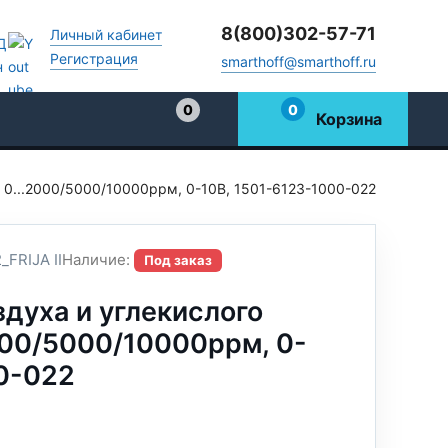
8(800)302-57-71
Личный кабинет
Регистрация
smarthoff@smarthoff.ru
0
0
Корзина
Избранное
, 0...2000/5000/10000ppм, 0-10В, 1501-6123-1000-022
FRIJA II
Наличие:
Под заказ
здуха и углекислого
2000/5000/10000ppм, 0-
0-022