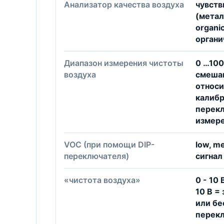
Анализатор качества воздуха
чувст
(метал
organi
органи
Диапазон измерения чистоты
0 …100
воздуха
смешан
относ
калибр
перек
измер
VOC (при помощи DIP-
low, m
переключателя)
сигнал
«чистота воздуха»
0 - 10 
10 B =
или б
перекл