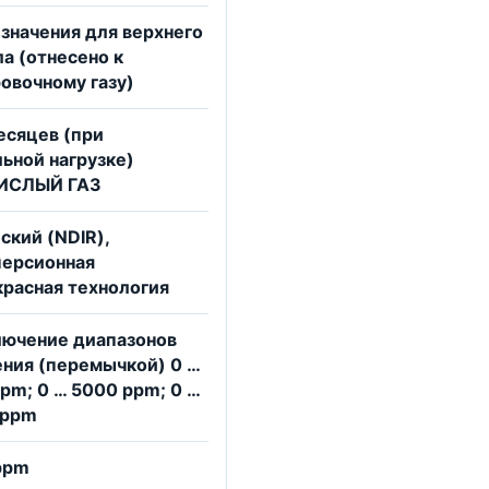
 значения для верхнего
а (отнесено к
овочному газу)
есяцев (при
ьной нагрузке)
ИСЛЫЙ ГАЗ
ский (NDIR),
персионная
расная технология
лючение диапазонов
ния (перемычкой) 0 …
pm; 0 … 5000 ppm; 0 …
 ppm
ppm