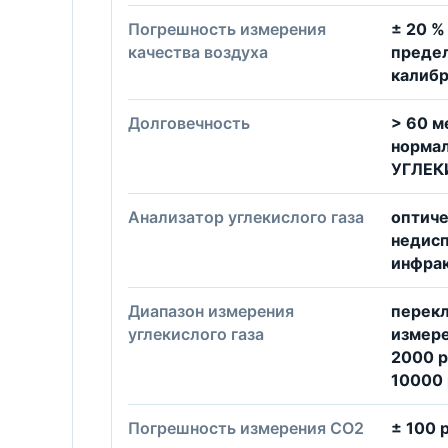
Погрешность измерения
± 20 %
качества воздуха
предел
калибр
Долговечность
> 60 м
нормал
УГЛЕК
Анализатор углекислого газа
оптиче
недис
инфрак
Диапазон измерения
перек
углекислого газа
измере
2000 p
10000
Погрешность измерения CO2
± 100 