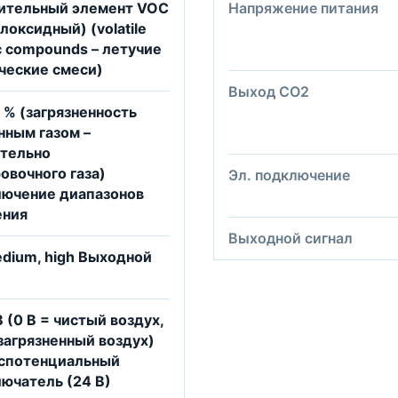
вительный элемент VOC
Напряжение питания
локсидный) (volatile
c compounds – летучие
ческие смеси)
Выход CO2
 % (загрязненность
ным газом –
ительно
овочного газа)
Эл. подключение
лючение диапазонов
ения
Выходной сигнал
edium, high Выходной
B (0 B = чистый воздух,
 загрязненный воздух)
еспотенциальный
ючатель (24 В)