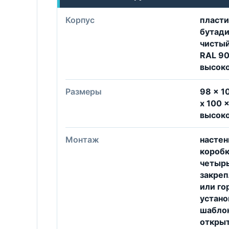
Корпус
пласти
бутади
чистый
RAL 90
высоко
Размеры
98 x 10
x 100 
высоко
Монтаж
настен
коробк
четырь
закреп
или го
устано
шаблон
открыт