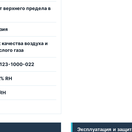
от верхнего предела в
зия
 качества воздуха и
слого газа
6123-1000-022
 % RH
 RH
Эксплуатация и защит