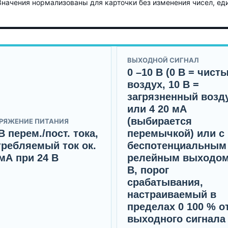
 Значения нормализованы для карточки без изменения чисел, ед
ВЫХОДНОЙ СИГНАЛ
0 –10 B (0 B = чист
воздух, 10 B =
загрязненный возд
или 4 20 мА
(выбирается
РЯЖЕНИЕ ПИТАНИЯ
B перем./пост. тока,
перемычкой) или с
требляемый ток ок.
беспотенциальным
мА при 24 В
релейным выходом
B, порог
срабатывания,
настраиваемый в
пределах 0 100 % о
выходного сигнала