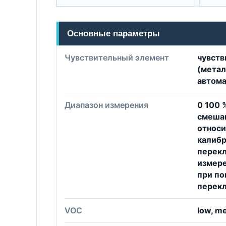
Основные параметры
Чувствительный элемент
чувст
(метал
автома
Диапазон измерения
0 100 
смешан
относ
калибр
перек
измер
при по
перек
VOC
low, m