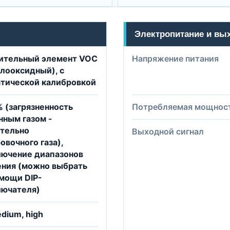
Электропитание и вы
вительный элемент VOC
Напряжение питания
лооксидный), с
тической калибровкой
% (загрязненность
Потребляемая мощнос
ным газом -
ительно
Выходной сигнал
овочного газа),
лючение диапазонов
ения (можно выбрать
мощи DIP-
лючателя)
edium, high