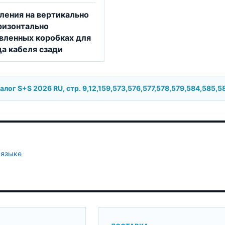
ления на вертикально
ризонтально
вленных коробках для
а кабеля сзади
лог S+S 2026 RU, стр. 9,12,159,573,576,577,578,579,584,585,5
 языке