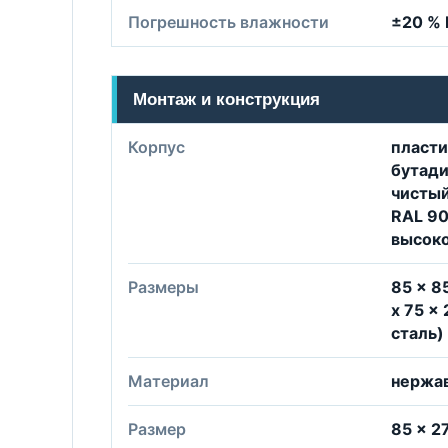
Погрешность влажности
±20 %
Монтаж и конструкция
Корпус
пласти
бутади
чистый
RAL 90
высоко
Размеры
85 x 85
x 75 x
сталь)
Материал
нержа
Размер
85 × 2