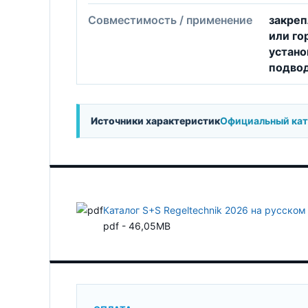
Совместимость / применение
закреп
или го
устано
подвод
Источники характеристик
Официальный ката
Каталог S+S Regeltechnik 2026 на русском
pdf - 46,05MB