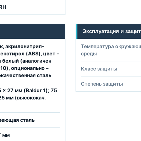
 RH
Эксплуатация и защит
к, акрилонитрил-
Температура окружаю
енстирол (ABS), цвет –
среды
 белый (аналогичен
10), опционально –
Класс защиты
качественная сталь
Степень защиты
 x 27 мм (Baldur 1); 75
 25 мм (высококач.
веющая сталь
7 мм