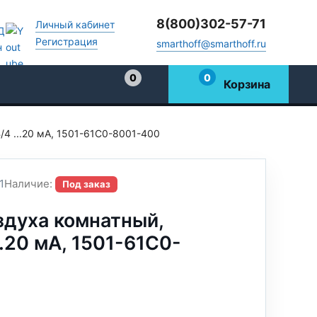
8(800)302-57-71
Личный кабинет
Регистрация
smarthoff@smarthoff.ru
0
0
Корзина
Избранное
В/4 ...20 мA, 1501-61C0-8001-400
1
Наличие:
Под заказ
здуха комнатный,
...20 мA, 1501-61C0-