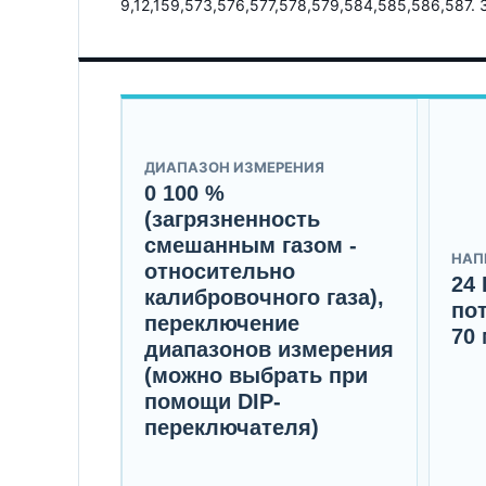
9,12,159,573,576,577,578,579,584,585,586,587.
ДИАПАЗОН ИЗМЕРЕНИЯ
0 100 %
(загрязненность
смешанным газом -
НАП
относительно
24 
калибровочного газа),
по
переключение
70 
диапазонов измерения
(можно выбрать при
помощи DIP-
переключателя)