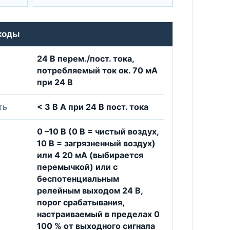
ходы
24 B перем./пост. тока,
потребляемый ток ок. 70 мА
при 24 В
ть
< 3 В А при 24 В пост. тока
0 –10 B (0 B = чистый воздух,
10 B = загрязненный воздух)
или 4 20 мА (выбирается
перемычкой) или с
беспотенциальным
релейным выходом 24 B,
порог срабатывания,
настраиваемый в пределах 0
100 % от выходного сигнала