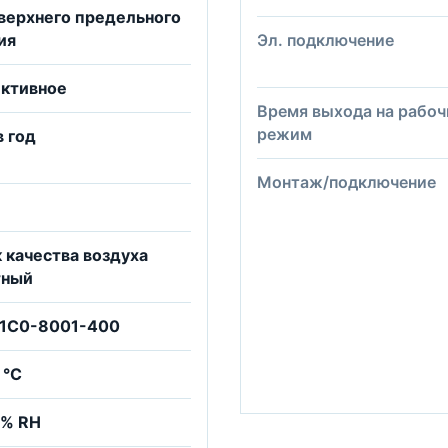
верхнего предельного
ия
Эл. подключение
ективное
Время выхода на рабоч
режим
в год
Монтаж/подключение
 качества воздуха
тный
61C0-8001-400
 °C
 % RH