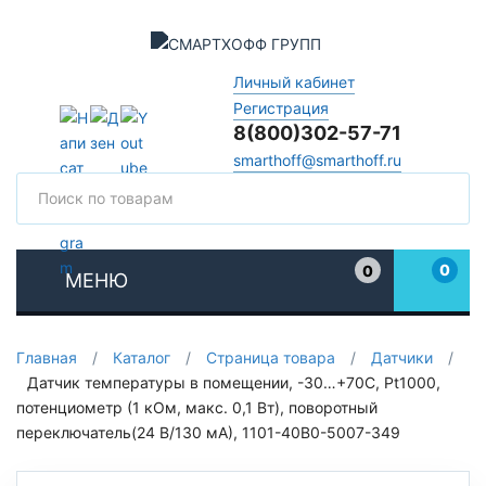
Личный кабинет
Регистрация
8(800)302-57-71
smarthoff@smarthoff.ru
Поиск
Поис
0
0
МЕНЮ
Избранное
Главная
/
Каталог
/
Страница товара
/
Датчики
/
Датчик температуры в помещении, -30…+70C, Pt1000,
потенциометр (1 кОм, макс. 0,1 Вт), поворотный
переключатель(24 В/130 мА), 1101-40B0-5007-349