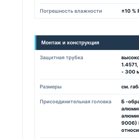
Погрешность влажности
±10 % 
Монтаж и конструкция
Защитная трубка
высоко
1.4571,
- 300 
Размеры
см. га
Присоединительная головка
Б -обр
алюмин
алюмин
9006) 
относи