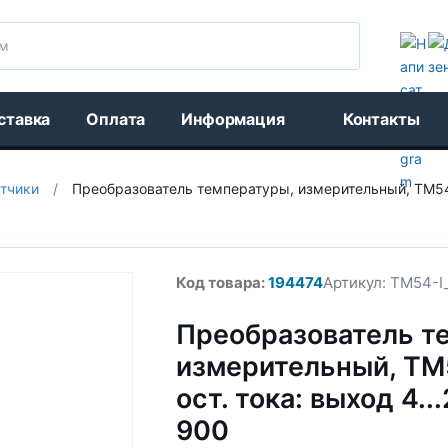
Поиск
ставка
Оплата
Информация
Контакты
тчики
/
Преобразователь температуры, измерительный, TM54-I,
Код товара:
194474
Артикул:
TM54-I
Преобразователь т
измерительный, TM54
ост. тока: выход 4.
900