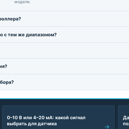
модели.
троллера?
ю с тем же диапазоном?
ия?
дбора?
0–10 В или 4–20 мА: какой сигнал
Да
выбрать для датчика
по