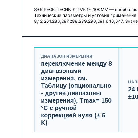
S+S REGELTECHNIK TM54-I_100MM — преобразова
Технические параметры и условия применения 
8,12,261,286,287,288,289,290,291,646,647. Зна
ДИАПАЗОН ИЗМЕРЕНИЯ
переключение между 8
диапазонами
измерения, см.
НАП
Таблицу (опционально
24 
- другие диапазоны
±10
измерения), Tmax= 150
°C с ручной
коррекцией нуля (± 5
K)