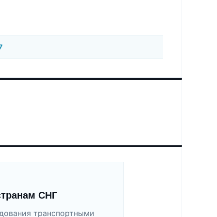
7
странам СНГ
удования транспортными