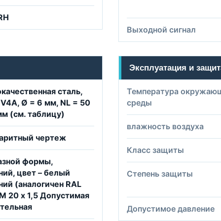
RH
Выходной сигнал
Эксплуатация и защит
качественная сталь,
Температура окружаю
 V4A, Ø = 6 мм, NL = 50
среды
мм (см. таблицу)
влажность воздуха
баритный чертеж
Класс защиты
азной формы,
ий, цвет – белый
Степень защиты
ий (аналогичен RAL
М 20 x 1,5 Допустимая
тельная
Допустимое давление