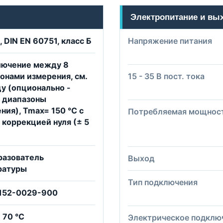
Электропитание и вы
, DIN EN 60751, класс Б
Напряжение питания
лючение между 8
онами измерения, см.
15 - 35 В пост. тока
у (опционально -
 диапазоны
ния), Tmax= 150 °C с
Потребляемая мощнос
 коррекцией нуля (± 5
разователь
Выход
ратуры
Тип подключения
7152-0029-900
 70 °C
Электрическое подклю