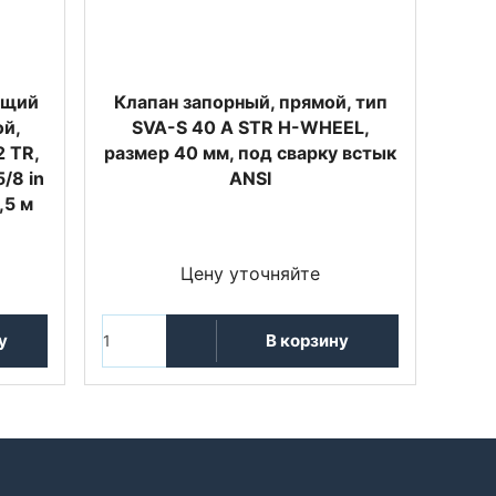
ющий
Клапан запорный, прямой, тип
ой,
SVA-S 40 A STR H-WHEEL,
2 TR,
размер 40 мм, под сварку встык
/8 in
ANSI
1,5 м
Цену уточняйте
у
В корзину