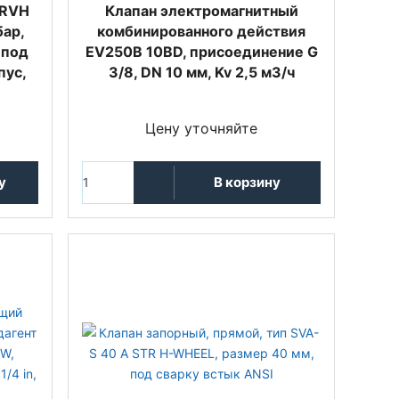
NRVH
Клапан электромагнитный
бар,
комбинированного действия
, под
EV250B 10BD, присоединение G
пус,
3/8, DN 10 мм, Kv 2,5 м3/ч
Цену уточняйте
у
В корзину