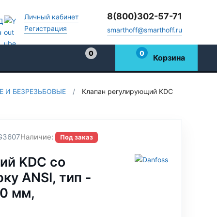
8(800)302-57-71
Личный кабинет
Регистрация
smarthoff@smarthoff.ru
0
0
Корзина
Избранное
 И БЕЗРЕЗЬБОВЫЕ
/
Клапан регулирующий KDC
G3607
Наличие:
Под заказ
ий KDC со
ку ANSI, тип -
0 мм,