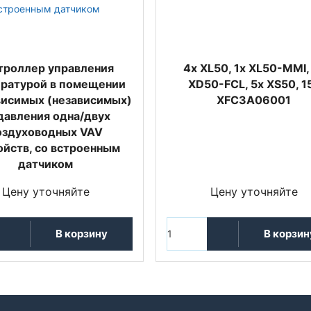
троллер управления
4x XL50, 1x XL50-MMI,
ратурой в помещении
XD50-FCL, 5x XS50, 1
висимых (независимых)
XFC3A06001
давления одна/двух
оздуховодных VAV
ойств, со встроенным
датчиком
Цену уточняйте
Цену уточняйте
В корзину
В корзин