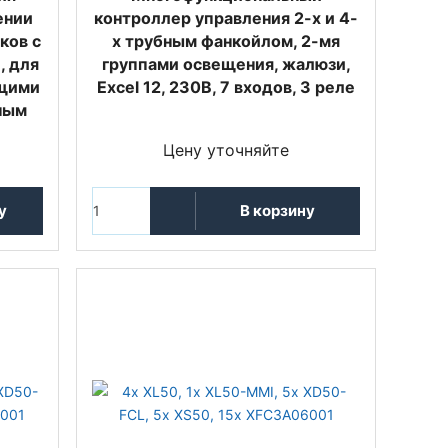
ении
контроллер управления 2-х и 4-
ков с
х трубным фанкойлом, 2-мя
, для
группами освещения, жалюзи,
щими
Excel 12, 230В, 7 входов, 3 реле
ным
Цену уточняйте
у
В корзину