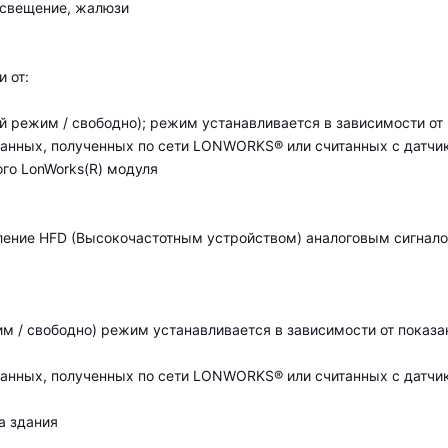
освещение, жалюзи
 от:
й режим / свободно); режим устанавливается в зависимости от
данных, полученных по сети LONWORKS® или считанных с датчи
го LonWorks(R) модуля
ение HFD (Высокочастотным устройством) аналоговым сигналом
м / свободно) режим устанавливается в зависимости от показа
данных, полученных по сети LONWORKS® или считанных с датчи
а здания