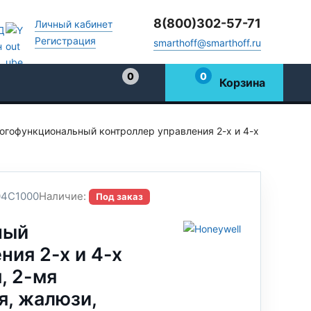
8(800)302-57-71
Личный кабинет
Регистрация
smarthoff@smarthoff.ru
0
0
Корзина
Избранное
огофункциональный контроллер управления 2-х и 4-х
4C1000
Наличие:
Под заказ
ный
ния 2-х и 4-х
, 2-мя
я, жалюзи,