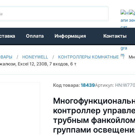
Поиск
ставка
Оплата
Информация
Контакты
ОВАРЫ
/
HONEYWELL
/
КОНТРОЛЛЕРЫ КОМНАТНЫЕ
/
Мн
люзи, Excel 12, 230В, 7 входов, 6 т
Код товара:
18439
Артикул:
HN:W770
Многофункциональ
контроллер управле
трубным фанкойлом
группами освещени