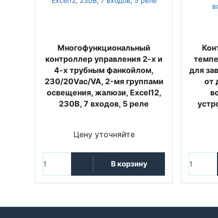
Многофункциональный
Кон
контроллер управления 2-х и
темпе
4-х трубным фанкойлом,
для за
230/20Vac/VA, 2-мя группами
от 
освещения, жалюзи, Excel12,
в
230В, 7 входов, 5 реле
устр
Цену уточняйте
В корзину