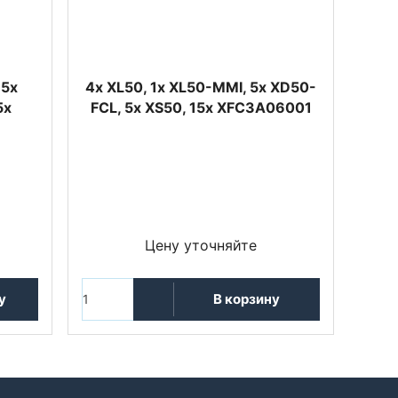
 5x
4x XL50, 1x XL50-MMI, 5x XD50-
5x
FCL, 5x XS50, 15x XFC3A06001
Цену уточняйте
у
В корзину