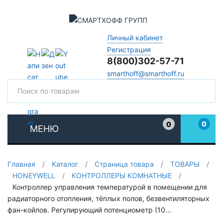
Личный кабинет
Регистрация
8(800)302-57-71
smarthoff@smarthoff.ru
Поиск
Поис
0
0
МЕНЮ
Избранное
Главная
/
Каталог
/
Страница товара
/
ТОВАРЫ
/
HONEYWELL
/
КОНТРОЛЛЕРЫ КОМНАТНЫЕ
/
Контроллер управления температурой в помещении для
радиаторного отопления, тёплых полов, безвентиляторных
фан-койлов. Регулирующий потенциометр (10...