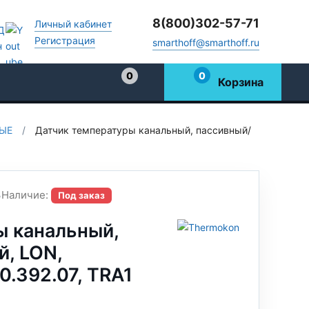
8(800)302-57-71
Личный кабинет
Регистрация
smarthoff@smarthoff.ru
0
0
Корзина
Избранное
ЫЕ
/
Датчик температуры канальный, пассивный/
3
Наличие:
Под заказ
ы канальный,
, LON,
.392.07, TRA1