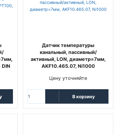
ы
Датчик температуры
й/
канальный, пассивный/
=7мм,
активный, LON, диаметр=7мм,
3 DIN
AKF10.465.07, Ni1000
Цену уточняйте
у
В корзину