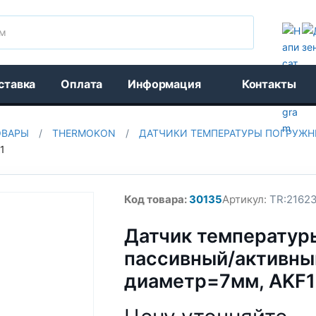
Поиск
ставка
Оплата
Информация
Контакты
ОВАРЫ
/
THERMOKON
/
ДАТЧИКИ ТЕМПЕРАТУРЫ ПОГРУЖН
1
Код товара:
30135
Артикул:
TR:2162
Датчик температур
пассивный/активный
диаметр=7мм, AKF10