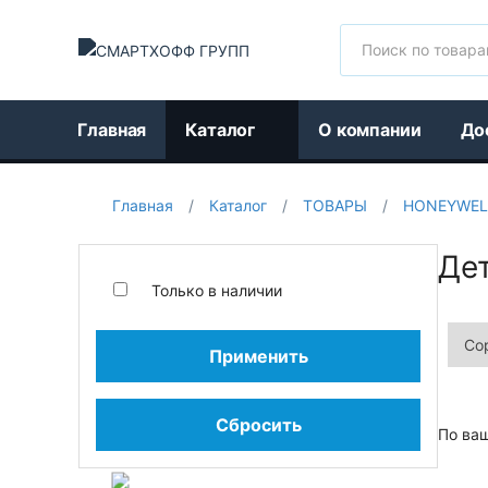
Поиск
Главная
Каталог
О компании
До
Главная
/
Каталог
/
ТОВАРЫ
/
HONEYWEL
Де
Только в наличии
Применить
Сбросить
По ва