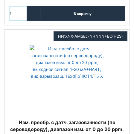
В корзину
HN:XNX-AMSEc-NHNNN+EC(H2S)
Изм. преобр. с датч. загазованности (по
сероводороду), диапазон изм. от 0 до 20 ppm,