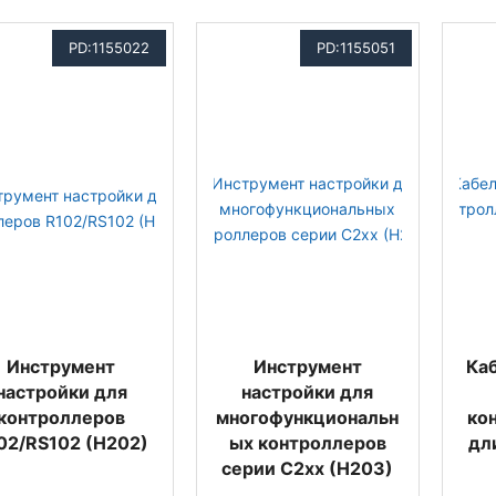
PD:1155022
PD:1155051
Инструмент
Инструмент
Ка
настройки для
настройки для
контроллеров
многофункциональн
ко
02/RS102 (H202)
ых контроллеров
дл
серии C2xx (H203)