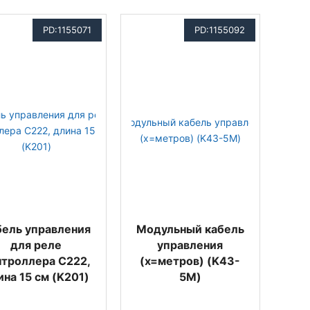
PD:1155071
PD:1155092
бель управления
Модульный кабель
для реле
управления
нтроллера C222,
(x=метров) (K43-
ина 15 см (K201)
5M)