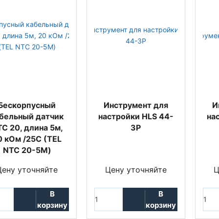
Бескорпусный
Инструмент для
И
бельный датчик
настройки HLS 44-
на
C 20, длина 5м,
3P
0 кОм /25С (TEL
NTC 20-5M)
Цену уточняйте
Цену уточняйте
Ц
В
В
корзину
корзину