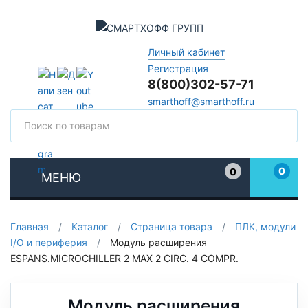
Личный кабинет
Регистрация
8(800)302-57-71
smarthoff@smarthoff.ru
Поиск
Поис
0
0
МЕНЮ
Избранное
Главная
/
Каталог
/
Страница товара
/
ПЛК, модули
I/O и периферия
/
Модуль расширения
ESPANS.MICROCHILLER 2 MAX 2 CIRC. 4 COMPR.
Модуль расширения