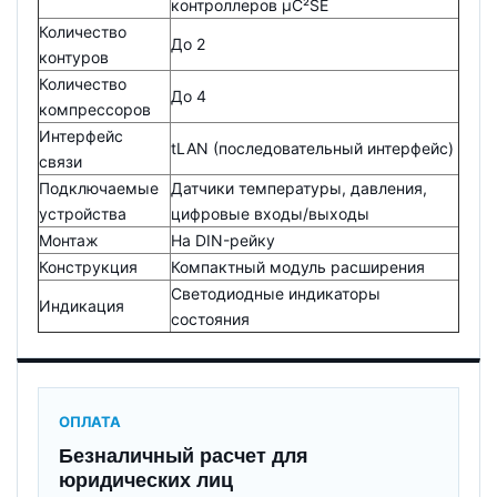
контроллеров μC²SE
Количество
До 2
контуров
Количество
До 4
компрессоров
Интерфейс
tLAN (последовательный интерфейс)
связи
Подключаемые
Датчики температуры, давления,
устройства
цифровые входы/выходы
Монтаж
На DIN-рейку
Конструкция
Компактный модуль расширения
Светодиодные индикаторы
Индикация
состояния
ОПЛАТА
Безналичный расчет для
юридических лиц