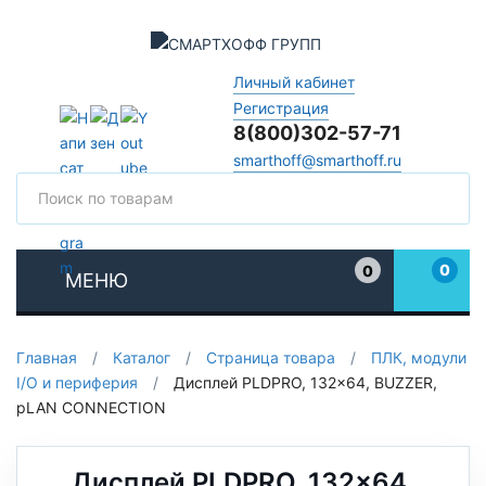
Личный кабинет
Регистрация
8(800)302-57-71
smarthoff@smarthoff.ru
Поиск
Поис
0
0
МЕНЮ
Избранное
Главная
/
Каталог
/
Страница товара
/
ПЛК, модули
I/O и периферия
/
Дисплей PLDPRO, 132x64, BUZZER,
pLAN CONNECTION
Дисплей PLDPRO, 132x64,