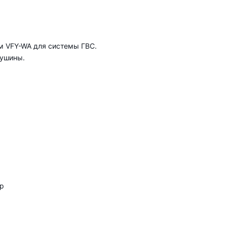
м VFY-WA для системы ГВС.
оушины.
ор