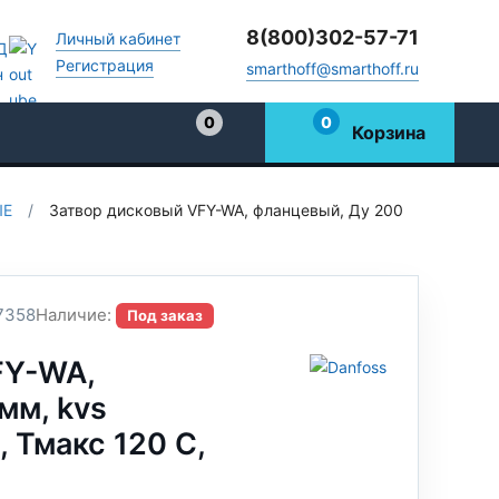
8(800)302-57-71
Личный кабинет
Регистрация
smarthoff@smarthoff.ru
0
0
Корзина
Избранное
ЫЕ
/
Затвор дисковый VFY-WA, фланцевый, Ду 200
7358
Наличие:
Под заказ
FY-WA,
мм, kvs
, Тмакс 120 С,