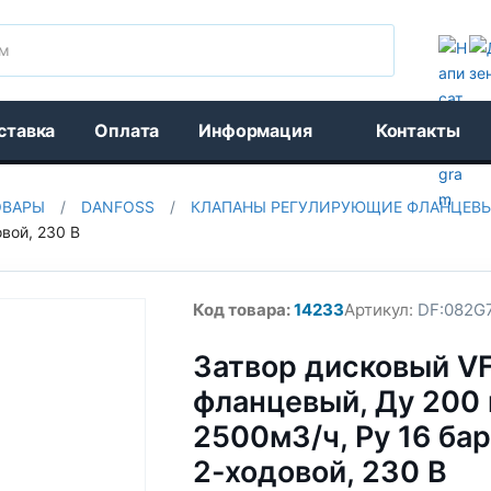
Поиск
ставка
Оплата
Информация
Контакты
ОВАРЫ
/
DANFOSS
/
КЛАПАНЫ РЕГУЛИРУЮЩИЕ ФЛАНЦЕВ
овой, 230 В
Код товара:
14233
Артикул:
DF:082G
Затвор дисковый V
фланцевый, Ду 200 
2500м3/ч, Py 16 бар
2-ходовой, 230 В