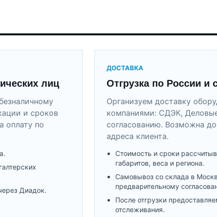
ДОСТАВКА
ических лиц
Отгрузка по России и 
безналичному
Организуем доставку обор
кации и сроков
компаниями: СДЭК, Деловые
а оплату по
согласованию. Возможна до
адреса клиента.
а.
Стоимость и сроки рассчитыв
габаритов, веса и региона.
галтерских
Самовывоз со склада в Моск
предварительному согласова
через Диадок.
После отгрузки предоставляе
отслеживания.